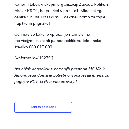
Karierni tabor, v skupni organizaciji
Zavoda Nefiks
in
Mreže KROJ
, bo potekal v prostorih Mladinskega
centra Vič, na Tržaški 85. Poskrbeli bomo za tople
napitke in prigrizke!
Če imaš še kakšno vprašanje nam piši na
mc.vic@nefiks.si ali pa nas pokliči na telefonsko
številko 069 617 699.
[wpforms id=”16279″]
*
za obisk dogodkov v notranjih prostorih MC Vič in
Antonovega doma je potrebno izpolnjevati enega od
pogojev PCT, ki jih bomo preverjali.
Add to calendar