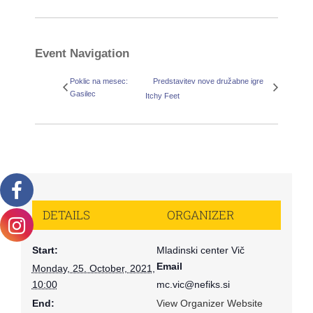
Event Navigation
Poklic na mesec:
Predstavitev nove družabne igre
Gasilec
Itchy Feet
DETAILS
ORGANIZER
Start:
Mladinski center Vič
Email
Monday, 25. October, 2021,
10:00
mc.vic@nefiks.si
End:
View Organizer Website