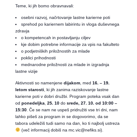
Teme, ki jih bomo obravnavali:
osebni razvoj, načrtovanje lastne karierne poti
sprehod po kariernem labirintu in vloga duševnega
zdravja
o kompetencah in postavljanju ciljev
kje dobim potrebne informacije za vpis na fakulteto
o podjetniških priložnostih za mlade
poklici prihodnosti
mednarodne priložnosti za mlade in izgradnja
lastne vizije
Aktivnosti so namenjene
dijakom
, med
16. – 19.
letom starosti
, ki jih zanima raziskovanje lastne
karierne poti v dobri družbi. Program poteka vsak dan
od
ponedeljka
,
25. 10
do
srede, 27. 10. od 10:00 –
15:30
. Če se nam ne uspeš pridružiti vse tri dni, nam
lahko pišeš za program in se dogovorimo, da se
tabora udeležiš tudi samo na dan, ko ti najbolj ustreza
(več informacij dobiš na mc.vic@nefiks.si).