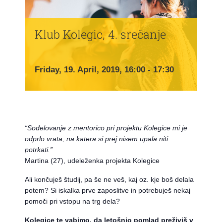
Klub Kolegic, 4. srečanje
Friday, 19. April, 2019, 16:00
-
17:30
“Sodelovanje z mentorico pri projektu Kolegice mi je
odprlo vrata, na katera si prej nisem upala niti
potrkati.”
Martina (27), udeleženka projekta Kolegice
Ali končuješ študij, pa še ne veš, kaj oz. kje boš delala
potem? Si iskalka prve zaposlitve in potrebuješ nekaj
pomoči pri vstopu na trg dela?
Kolegice te vabimo, da letošnjo pomlad preživiš v