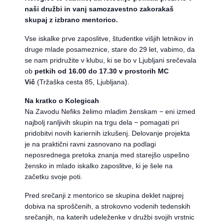
naši družbi in vanj samozavestno zakorakaš
skupaj z izbrano mentorico.
Vse iskalke prve zaposlitve, študentke višjih letnikov in
druge mlade posameznice, stare do 29 let, vabimo, da
se nam pridružite v klubu, ki se bo v Ljubljani srečevala
ob
petkih od 16.00 do 17.30 v prostorih MC
Vič
(Tržaška cesta 85, Ljubljana).
Na kratko o Kolegicah
Na Zavodu Nefiks želimo mladim ženskam − eni izmed
najbolj ranljivih skupin na trgu dela − pomagati pri
pridobitvi novih kariernih izkušenj. Delovanje projekta
je na praktični ravni zasnovano na podlagi
neposrednega pretoka znanja med starejšo uspešno
žensko in mlado iskalko zaposlitve, ki je šele na
začetku svoje poti.
Pred srečanji z mentorico se skupina deklet najprej
dobiva na sproščenih, a strokovno vodenih tedenskih
srečanjih, na katerih udeleženke v družbi svojih vrstnic