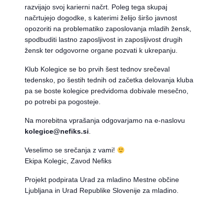
razvijajo svoj karierni načrt. Poleg tega skupaj
načrtujejo dogodke, s katerimi želijo širšo javnost
opozoriti na problematiko zaposlovanja mladih žensk,
spodbuditi lastno zaposljivost in zaposljivost drugih
žensk ter odgovorne organe pozvati k ukrepanju.
Klub Kolegice se bo prvih šest tednov srečeval
tedensko, po šestih tednih od začetka delovanja kluba
pa se boste kolegice predvidoma dobivale mesečno,
po potrebi pa pogosteje.
Na morebitna vprašanja odgovarjamo na e-naslovu
kolegice@nefiks.si
.
Veselimo se srečanja z vami!
Ekipa Kolegic, Zavod Nefiks
Projekt podpirata Urad za mladino Mestne občine
Ljubljana in Urad Republike Slovenije za mladino.