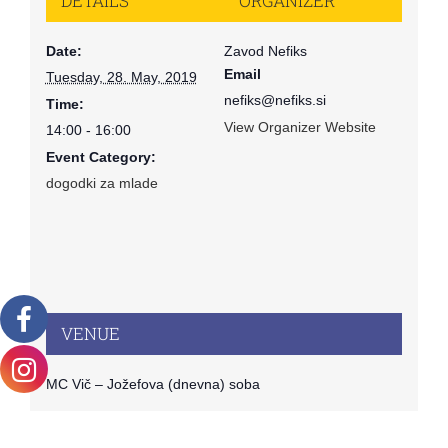
DETAILS
ORGANIZER
Date:
Zavod Nefiks
Email
Tuesday, 28. May, 2019
nefiks@nefiks.si
Time:
View Organizer Website
14:00 - 16:00
Event Category:
dogodki za mlade
VENUE
MC Vič – Jožefova (dnevna) soba