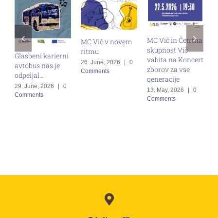
MC Vič in Četrtna
MC Vič v novem
skupnost Vič
ritmu
Glasbeni karierni
vabita na Koncert
S
26. June, 2026
|
0
avtobus nas je
zborov za vse
Comments
M
odpeljal…
generacije
p
29. June, 2026
|
0
13. May, 2026
|
0
z
Comments
Comments
16
C