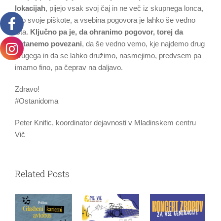
lokacijah
, pijejo vsak svoj čaj in ne več iz skupnega lonca,
jejo svoje piškote, a vsebina pogovora je lahko še vedno
ista.
Ključno pa je, da ohranimo pogovor, torej da
ostanemo povezani
, da še vedno vemo, kje najdemo drug
drugega in da se lahko družimo, nasmejimo, predvsem pa
imamo fino, pa čeprav na daljavo.
Zdravo!
#Ostanidoma
Peter Knific, koordinator dejavnosti v Mladinskem centru
Vič
Related Posts