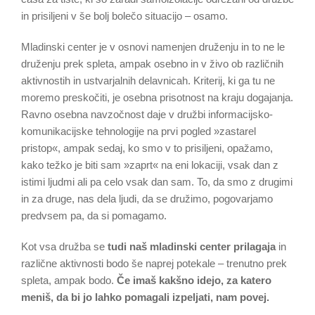
in prisiljeni v še bolj bolečo situacijo – osamo.
Mladinski center je v osnovi namenjen druženju in to ne le
druženju prek spleta, ampak osebno in v živo ob različnih
aktivnostih in ustvarjalnih delavnicah. Kriterij, ki ga tu ne
moremo preskočiti, je osebna prisotnost na kraju dogajanja.
Ravno osebna navzočnost daje v družbi informacijsko-
komunikacijske tehnologije na prvi pogled »zastarel
pristop«, ampak sedaj, ko smo v to prisiljeni, opažamo,
kako težko je biti sam »zaprt« na eni lokaciji, vsak dan z
istimi ljudmi ali pa celo vsak dan sam. To, da smo z drugimi
in za druge, nas dela ljudi, da se družimo, pogovarjamo
predvsem pa, da si pomagamo.
Kot vsa družba se
tudi naš mladinski center prilagaja
in
različne aktivnosti bodo še naprej potekale – trenutno prek
spleta, ampak bodo.
Če imaš kakšno idejo, za katero
meniš, da bi jo lahko pomagali izpeljati, nam povej.