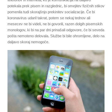
telefonov in interneta, ko je komunikacija na daljavo
potekala prek pisem in razglednic, bi omejitev fizičnih stikov
pomenila tudi skorajšnjo prekinitev socializacije. Če bi
koronavirus udaril takrat, potem se nekaj tednov ali
mesecev ne bi videli, ne bi govorili, razen dolgih pisemskih
monologov, ki bi na par dni prinašali odgovore, če bi seveda
pošta nemoteno delovala. Službe bi bile ohromljene, delo na
daljavo skoraj nemogoče.