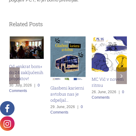
Related Posts
Od »enkrat bom«
do 24 zaključenih
M
projektov!
MC Vič v novem
s
ritmu
30. July, 2026
|
0
Glasbeni karierni
v
Comments
26. June, 2026
|
0
avtobus nas je
z
Comments
odpeljal…
g
29. June, 2026
|
0
1
Comments
C