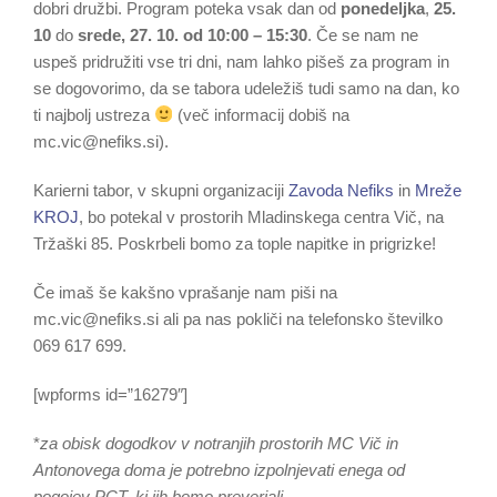
dobri družbi. Program poteka vsak dan od
ponedeljka
,
25.
10
do
srede, 27. 10. od 10:00 – 15:30
. Če se nam ne
uspeš pridružiti vse tri dni, nam lahko pišeš za program in
se dogovorimo, da se tabora udeležiš tudi samo na dan, ko
ti najbolj ustreza
(več informacij dobiš na
mc.vic@nefiks.si).
Karierni tabor, v skupni organizaciji
Zavoda Nefiks
in
Mreže
KROJ
, bo potekal v prostorih Mladinskega centra Vič, na
Tržaški 85. Poskrbeli bomo za tople napitke in prigrizke!
Če imaš še kakšno vprašanje nam piši na
mc.vic@nefiks.si ali pa nas pokliči na telefonsko številko
069 617 699.
[wpforms id=”16279″]
*
za obisk dogodkov v notranjih prostorih MC Vič in
Antonovega doma je potrebno izpolnjevati enega od
pogojev PCT, ki jih bomo preverjali.