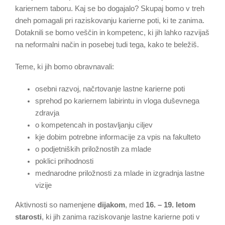
kariernem taboru. Kaj se bo dogajalo? Skupaj bomo v treh
dneh pomagali pri raziskovanju karierne poti, ki te zanima.
Dotaknili se bomo veščin in kompetenc, ki jih lahko razvijaš
na neformalni način in posebej tudi tega, kako te beležiš.
Teme, ki jih bomo obravnavali:
osebni razvoj, načrtovanje lastne karierne poti
sprehod po kariernem labirintu in vloga duševnega
zdravja
o kompetencah in postavljanju ciljev
kje dobim potrebne informacije za vpis na fakulteto
o podjetniških priložnostih za mlade
poklici prihodnosti
mednarodne priložnosti za mlade in izgradnja lastne
vizije
Aktivnosti so namenjene
dijakom
, med
16. – 19. letom
starosti
, ki jih zanima raziskovanje lastne karierne poti v