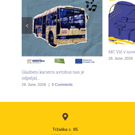
MC Vič in
Koncert z
13. May, 2
MC Vič v novem ritmu
26. June, 2026
|
0 Comments
 je
Tržaška c. 85
1000 Ljubljana
P