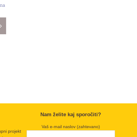
30. July, 2026
|
0 Comments
a
Nam želite kaj sporočiti?
Vaš e-mail naslov (zahtevano)
upni projekt
 doma
.