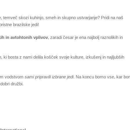
ure, temveč skozi kuhinjo, smeh in skupno ustvarjanje? Pridi na naš
pristne brazilske jedi!
kih in avtohtonih vplivov
, zaradi česar je ena najbolj raznolikih in
e, ki bosta z nami delila košček svoje kulture, izkušenj in najljubših
unim vodstvom
sami pripravili izbrane jedi
. Na koncu bomo vse, kar b
dobri družbi.