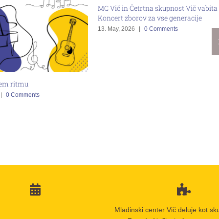
 Četrtna skupnost Vič vabita na
borov za vse generacije
026
|
0 Comments
SMC Rakovnik in MC Vič vabita n
predstavo Sedem za mizo
16. April, 2026
|
0 Comments
Mladinski center Vič deluje kot sk
Zavoda Nefiks
in
Antonovega
onedeljek:
14:30–19:00