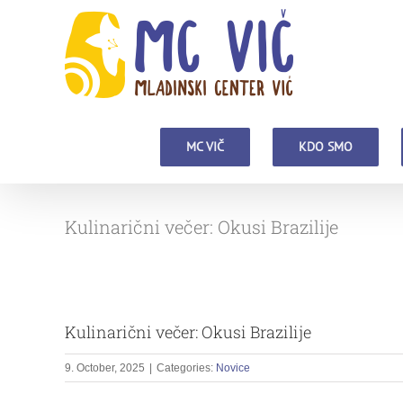
Skip
to
content
MC VIČ
KDO SMO
Kulinarični večer: Okusi Brazilije
Kulinarični večer: Okusi Brazilije
9. October, 2025
|
Categories:
Novice