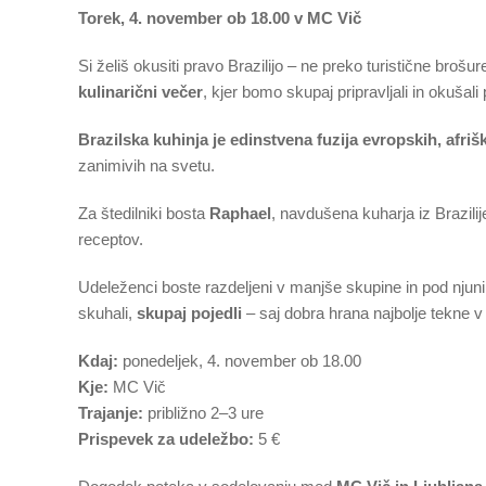
Torek, 4. november ob 18.00 v MC Vič
Si želiš okusiti pravo Brazilijo – ne preko turistične broš
kulinarični večer
, kjer bomo skupaj pripravljali in okušali 
Brazilska kuhinja je edinstvena fuzija evropskih, afriš
zanimivih na svetu.
Za štedilniki bosta
Raphael
, navdušena kuharja iz Brazilij
receptov.
Udeleženci boste razdeljeni v manjše skupine in pod nj
skuhali,
skupaj pojedli
– saj dobra hrana najbolje tekne v 
Kdaj:
ponedeljek, 4. november ob 18.00
Kje:
MC Vič
Trajanje:
približno 2–3 ure
Prispevek za udeležbo:
5 €