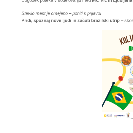
Dogodek poteka v sodelovanju med
MC Vič in Ljubljana 
Število mest je omejeno – pohiti s prijavo!
Pridi, spoznaj nove ljudi in začuti brazilski utrip
– skoz