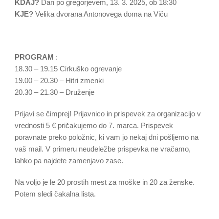
KDAJ?
Dan po gregorjevem, 13. 3. 2025, ob 18:30
KJE?
Velika dvorana Antonovega doma na Viču
PROGRAM
:
18.30 – 19.15 Cirkuško ogrevanje
19.00 – 20.30 – Hitri zmenki
20.30 – 21.30 – Druženje
Prijavi se čimprej! Prijavnico in prispevek za organizacijo v
vrednosti 5 € pričakujemo do 7. marca. Prispevek
poravnate preko položnic, ki vam jo nekaj dni pošljemo na
vaš mail. V primeru neudeležbe prispevka ne vračamo,
lahko pa najdete zamenjavo zase.
Na voljo je le 20 prostih mest za moške in 20 za ženske.
Potem sledi čakalna lista.