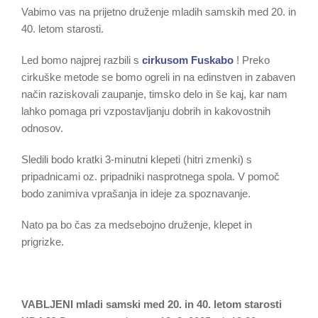
Vabimo vas na prijetno druženje mladih samskih med 20. in
40. letom starosti.
Led bomo najprej razbili s
cirkusom Fuskabo
! Preko
cirkuške metode se bomo ogreli in na edinstven in zabaven
način raziskovali zaupanje, timsko delo in še kaj, kar nam
lahko pomaga pri vzpostavljanju dobrih in kakovostnih
odnosov.
Sledili bodo kratki 3-minutni klepeti (hitri zmenki) s
pripadnicami oz. pripadniki nasprotnega spola. V pomoč
bodo zanimiva vprašanja in ideje za spoznavanje.
Nato pa bo čas za medsebojno druženje, klepet in
prigrizke.
VABLJENI mladi samski med 20. in 40. letom starosti