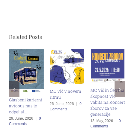
Related Posts
MC Vič in Četrtna
MC Vič v novem
skupnost Vič
ritmu
Glasbeni karierni
vabita na Koncert
S
26. June, 2026
|
0
avtobus nas je
zborov za vse
Comments
M
odpeljal…
generacije
p
29. June, 2026
|
0
13. May, 2026
|
0
z
Comments
Comments
1