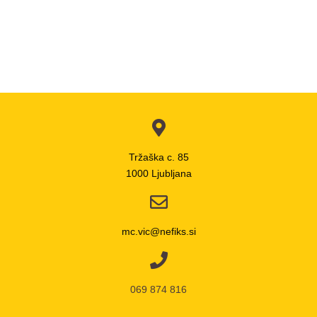
C
Tržaška c. 85
1000 Ljubljana
mc.vic@nefiks.si
069 874 816