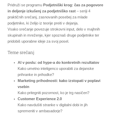
Pridruži se programu
Podjetniški krog: čas za pogovore
in deljenje izkušenj za podjetniško rast
– seriji 4
praktičnih srečanj, zasnovanih posebej za mlade
podjetnike, ki želijo iz teorije preiti v dejanja.
Vsako srečanje povezuje strokovni input, delo v majhnih
skupinah in mreženje, kjer spoznaš druge podjetnike ter
pridobiš uporabne ideje za svoj posel.
Teme srečanj
AI v poslu: od hype-a do konkretnih rezultatov
Kako umetno inteligenco uporabiti za dejanske
prihranke in prihodke?
Marketing prihodnosti: kako izstopati v poplavi
vsebin
Kako pritegniti pozornost, ko je trg nasičen?
Customer Experience 2.0
Kako navdušiti stranke v digitalni dobi in jih
spremeniti v ambasadorje?