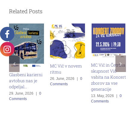
Related Posts
MC Vič in Četrtna
MC Vič v novem
skupnost Vič
ritmu
Glasbeni karierni
vabita na Koncert
S
26. June, 2026
|
0
avtobus nas je
zborov za vse
Comments
M
odpeljal…
generacije
p
29. June, 2026
|
0
13. May, 2026
|
0
z
Comments
Comments
1
C