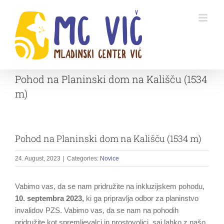
Skip
to
content
Pohod na Planinski dom na Kališču (1534
m)
Pohod na Planinski dom na Kališču (1534 m)
24. August, 2023
|
Categories:
Novice
Vabimo vas, da se nam pridružite na inkluzijskem pohodu,
10
. septembra 2023,
ki ga pripravlja odbor za planinstvo
invalidov PZS. Vabimo vas, da se nam na pohodih
pridružite kot spremljevalci in prostovoljci, saj lahko z našo