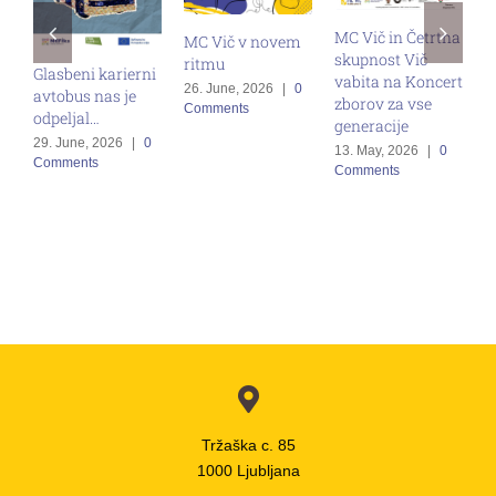
MC Vič in Četrtna
MC Vič v novem
skupnost Vič
ritmu
Glasbeni karierni
vabita na Koncert
S
26. June, 2026
|
0
avtobus nas je
zborov za vse
Comments
M
odpeljal…
generacije
p
29. June, 2026
|
0
13. May, 2026
|
0
z
Comments
Comments
1
C
Tržaška c. 85
1000 Ljubljana