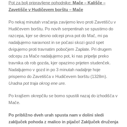
Pot za bolj pripravljene pohodnike:
Mače – Kališče –
Zavetišče v Hudičevem borštu – Mače
Po nekaj minutah vračanja zavijemo levo proti Zavetišču v
Hudičevem borštu. Po novih serpentinah se spustimo do
razcepa, kjer se desno odcepi prva pot do Mač, mi pa
nadaljujemo naravnost in se počasi skozi gozd spet
dvigujemo proti travnatim pobočjem Zaplate. Pri drugem
odcepu za Mače nadaljujemo pot, ki nas pripelje preko
travnika ob rob gozda, kjer opazimo prijeten studenček.
Nadaljujemo v gozd in po 3 minutah nadaljnje hoje
prispemo do Zavetišča v Hudičevem borštu (1328m).
Uradna pot traja okrog ene ure.
Po krajšem okrepčilu se bomo spustili nazaj do izhodišča v
Mače.
Po približno dveh urah spusta nam v dolini sledi
zaključek pohoda z malico in pijačo! Zaključek druženja