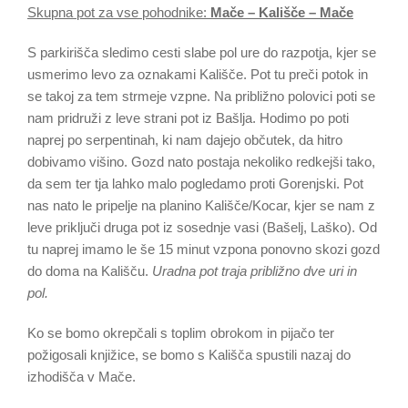
Skupna pot za vse pohodnike:
Mače – Kališče – Mače
S parkirišča sledimo cesti slabe pol ure do razpotja, kjer se
usmerimo levo za oznakami Kališče. Pot tu preči potok in
se takoj za tem strmeje vzpne. Na približno polovici poti se
nam pridruži z leve strani pot iz Bašlja. Hodimo po poti
naprej po serpentinah, ki nam dajejo občutek, da hitro
dobivamo višino. Gozd nato postaja nekoliko redkejši tako,
da sem ter tja lahko malo pogledamo proti Gorenjski. Pot
nas nato le pripelje na planino Kališče/Kocar, kjer se nam z
leve priključi druga pot iz sosednje vasi (Bašelj, Laško). Od
tu naprej imamo le še 15 minut vzpona ponovno skozi gozd
do doma na Kališču.
Uradna pot traja približno dve uri in
pol.
Ko se bomo okrepčali s toplim obrokom in pijačo ter
požigosali knjižice, se bomo s Kališča spustili nazaj do
izhodišča v Mače.