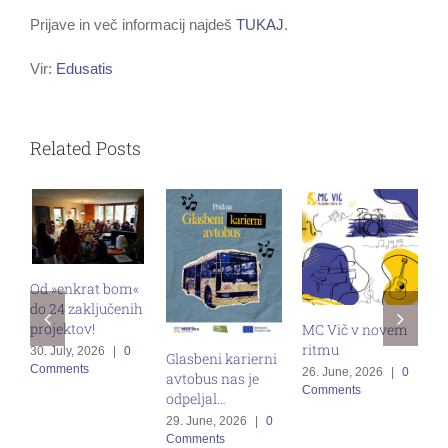
Prijave in več informacij najdeš
TUKAJ
.
Vir:
Edusatis
Related Posts
Od »enkrat bom«
do 24 zaključenih
M
projektov!
MC Vič v novem
s
ritmu
30. July, 2026
|
0
Glasbeni karierni
v
Comments
26. June, 2026
|
0
avtobus nas je
z
Comments
odpeljal…
g
29. June, 2026
|
0
1
Comments
C