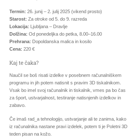
Termin:
26. junij – 2. julij 2025 (vikend prosto)
Starost:
Za otroke od 5. do 9. razreda
Lokacija:
Ljubljana – Dravlje
Dolžina:
Od ponedeljka do petka, 8.00–16.00
Prehrana:
Dopoldanska malica in kosilo
Cena:
220 €
Kaj te čaka?
Naučil se boš risati izdelke v posebnem računalniškem
programu in jih potem natisnit s pravim 3D tiskalnikom.
Vsak bo imel svoj računalnik in tiskalnik, vmes pa bo čas
za šport, ustvarjalnost, testiranje natisnjenih izdelkov in
zabavo.
Če imaš rad_a tehnologijo, ustvarjanje ali te zanima, kako
iz računalnika nastane pravi izdelek, potem ti je Poletni 3D
teden pisan na kožo.