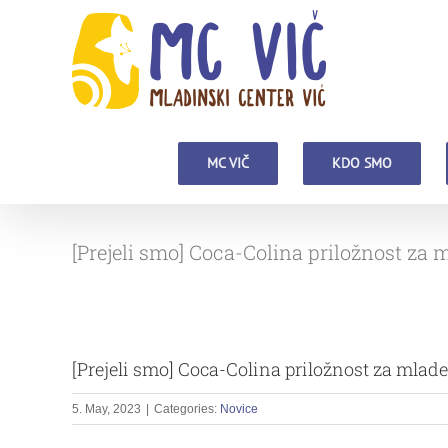
Skip
to
content
MC VIČ
KDO SMO
[Prejeli smo] Coca-Colina priložnost za 
[Prejeli smo] Coca-Colina priložnost za mlade
5. May, 2023
|
Categories:
Novice