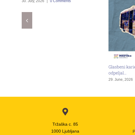
30. July, 2026
|
0 Comments
Glasbeni karier
odpeljal…
29. June, 2026
|
Tržaška c. 85
1000 Ljubljana
P