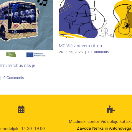
MC Vič v novem ritmu
26. June, 2026
|
0 Comments
ni avtobus nas je
0 Comments
Mladinski center Vič deluje kot sk
Zavoda Nefiks
in
Antonovega
onedeljek:
14:30–19:00