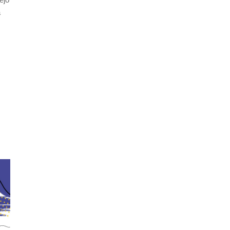
a
MC Vič in Četrtna skupnost Vič vabita na