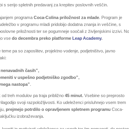
 s serijo spletnih predavanj za krepitev poslovnih veščin.
zvajanjem programa
Coca-Colina priložnost za mlade
. Program je
 udeležbo v programu mladi pridobijo dodatna znanja in veščine, s
slovne priložnosti ter se pogumneje soočali z življenjskimi izzivi. N
ljo vse
do decembra preko platforme
Leap Academy
.
e teme pa so zaposlitev, projektno vodenje, podjetništvo, javno
aki:
v nenavadnih časih”,
remeniti v uspešno podjetniško zgodbo”,
vnega nastopa”
.
 od treh modulov pa traja približno
45 minut.
Vsebine so preprosto
lagodijo svoji razpoložljivosti. Ko udeleženci prisluhnejo vsem trem
ju,
prejmejo potrdilo o opravljenem spletnem programu
Coca-
zaključku izobraževanja.
 krepiti in motivirati udeležence za uspeh ter jim pomagati, da postan