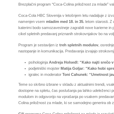
Brezplačni program “Coca-Colina priložnost za mlade” vabi
Coca-Cola HBC Slovenija v letošnjem letu nadaljuje z i
namenjen vsem
mladim med 18. in 35.
letom starosti. Z
katerimi bodo samozavestneje zagrabili nove karierne in po
cikel spletnih predavanj priznanih strokovnjakov bo na vo
Program je sestavljen iz
treh spletnih modulov
, osrednj
nastopanje in komunikacija. Predavanja izvajajo strokovnj
psihologinja
Andreja Holsedl: “Kako najti srečo 
podjetniški mojster
Matija Goljar: “Kako hobi sp
igralec in moderator
Toni Cahunek: “Umetnost ja
Teme so skrbno izbrane v skladu z aktualnimi trendi, vsak
dostopne na spletu, čas poslušanja pa lahko udeleženci pri
modulom in odgovorijo na vprašanja po vsakem predavan
Colina priložnost za mlade, ki se samodejno generira ob 
Cilj
programa Coca-Colina priložnost za mlade je razvijati,