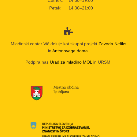
Četrtek:
14:30–19:00
Petek:
14:30–21:00
Mladinski center Vič deluje kot skupni projekt
Zavoda Nefiks
in
Antonovega doma
.
Podpira nas
Urad za mladino MOL
in URSM.