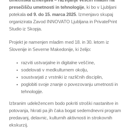
umetniška izmenjava – razvijanje veščin mladih na
presečišču umetnosti in tehnologije
, ki bo v Ljubljani
potekala
od 9. do 15. marca 2025
. Izmenjavo skupaj
organizirata Zavod INNOVATO Ljubljana in PrivatePrint
Studio iz Skopja.
Projekt je namenjen mladim med 18. in 30. letom iz
Slovenije in Severne Makedonije, ki želijo:
razviti ustvarjalne in digitalne veščine,
sodelovati v medkulturnem okolju,
soustvarjati z vrstniki iz različnih disciplin,
poglobiti svoje znanje o povezovanju umetnosti in
tehnologije.
Izbranim udeležencem bodo pokriti stroški nastanitve in
potovanja, hkrati pa jih čaka bogat sedemdnevni program
predavanj, delavnic, kulturnih aktivnosti in strokovnih
ekskurzij.