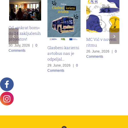
Od »enkrat bom«
do 24 zaključenih
M
projektov!
MC Vič v novem
s
ritmu
30. July, 2026
|
0
Glasbeni karierni
v
Comments
26. June, 2026
|
0
avtobus nas je
z
Comments
odpeljal…
g
29. June, 2026
|
0
1
Comments
C