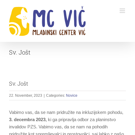
Skip
to
content
Sv. Jošt
Sv. Jošt
22. November, 2023
|
Categories:
Novice
Vabimo vas, da se nam pridružite na inkluzijskem pohodu,
3.
decembra 2023,
ki ga pripravlja odbor za planinstvo
invalidov PZS. Vabimo vas, da se nam na pohodih
pridružite kot spremljevalci in prostovoljci, saj lahko z našo