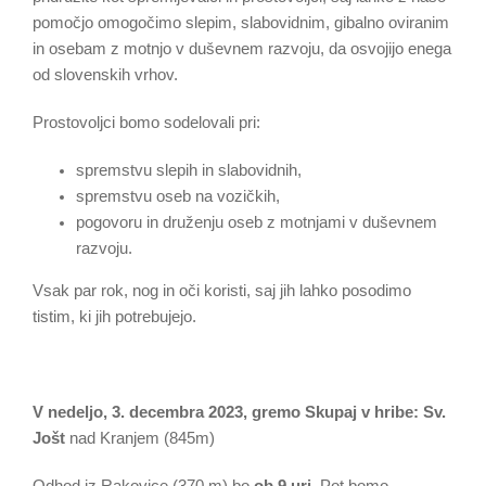
pomočjo omogočimo slepim, slabovidnim, gibalno oviranim
in osebam z motnjo v duševnem razvoju, da osvojijo enega
od slovenskih vrhov.
Prostovoljci bomo sodelovali pri:
spremstvu slepih in slabovidnih,
spremstvu oseb na vozičkih,
pogovoru in druženju oseb z motnjami v duševnem
razvoju.
Vsak par rok, nog in oči koristi, saj jih lahko posodimo
tistim, ki jih potrebujejo.
V nedeljo, 3. decembra 2023, gremo Skupaj v hribe:
Sv.
Jošt
nad Kranjem (845m)
Odhod iz Rakovice (370 m) bo
ob 9 uri.
Pot bomo