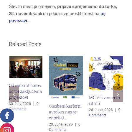
Število mest je omejeno
,
prijave sprejemamo do torka,
28. novembra
ali do popolnitve prostih mest na
tej
povezavi
..
Related Posts
Od »enkrat bom«
do 24 zaključenih
M
projektov!
MC Vič v novem
s
ritmu
30. July, 2026
|
0
Glasbeni karierni
v
Comments
26. June, 2026
|
0
avtobus nas je
z
Comments
odpeljal…
g
29. June, 2026
|
0
1
Comments
C