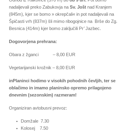
nadaljevali preko Zabukovja na
Sv. Jošt
nad Kranjem
(845m), kjer se bomo » okrepčali« in pot nadaljevali na
Špičasti vrh (837m) šli mimo ribogojnice na Brše do Zg.
Besnica (414m) kjer bomo zaključili Pr’ Jazbec.
Dogovorjena prehrana:
Obara z žganci – 8,00 EUR
Vegetarijanski krožnik – 8,00 EUR
inPlaninci hodimo v visokih pohodnih čevljih, ter se
oblačimo in imamo planinsko opremo prilagojeno
dnevnim (sezonskim) razmeram!
Organiziran avtobusni prevoz:
Domžale 7.30
Kolosej 7.50