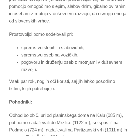
pomočjo omogočimo slepim, slabovidnim, gibalno oviranim
in osebam z motnjo v duševnem razvoju, da osvojijo enega
od slovenskih vrhov.
Prostovoljci bomo sodelovali pri:
spremstvu slepih in slabovidnih,
spremstvu oseb na vozičkih,
pogovoru in druženju oseb z motnjami v duševnem
razvoju.
Vsak par rok, nog in oči koristi, saj jih lahko posodimo
tistim, ki jih potrebujejo.
Pohodniki:
Odhod bo ob 9. uri od planinskega doma na Kalu (985 m),
pot bomo nadaljevali do Mrzlice (1122 m), se spustili na
Podmejo (724 m), nadaljevali na Partizanski vrh (1011 m) in