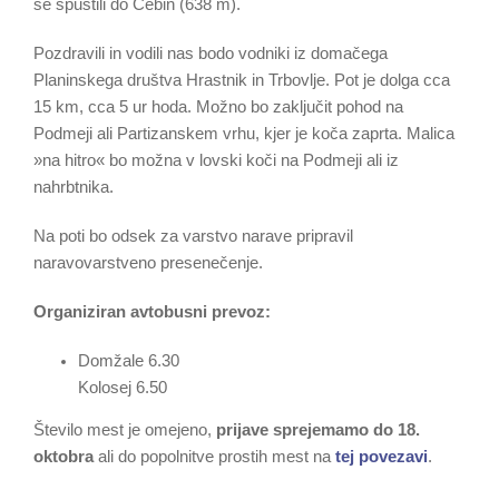
se spustili do Čebin (638 m).
Pozdravili in vodili nas bodo vodniki iz domačega
Planinskega društva Hrastnik in Trbovlje. Pot je dolga cca
15 km, cca 5 ur hoda. Možno bo zaključit pohod na
Podmeji ali Partizanskem vrhu, kjer je koča zaprta. Malica
»na hitro« bo možna v lovski koči na Podmeji ali iz
nahrbtnika.
Na poti bo odsek za varstvo narave pripravil
naravovarstveno presenečenje.
Organiziran avtobusni prevoz:
Domžale 6.30
Kolosej 6.50
Število mest je omejeno,
prijave sprejemamo do 18.
oktobra
ali do popolnitve prostih mest na
tej povezavi
.