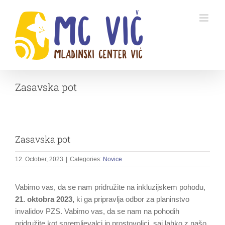
Skip
to
content
Zasavska pot
Zasavska pot
12. October, 2023
|
Categories:
Novice
Vabimo vas, da se nam pridružite na inkluzijskem pohodu,
21.
oktobra 2023,
ki ga pripravlja odbor za planinstvo
invalidov PZS. Vabimo vas, da se nam na pohodih
pridružite kot spremljevalci in prostovoljci, saj lahko z našo