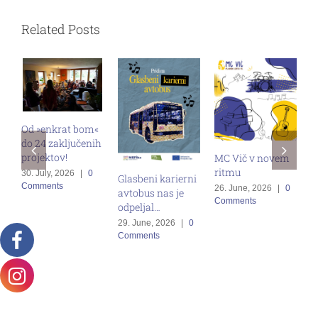
Related Posts
Od »enkrat bom«
do 24 zaključenih
M
projektov!
MC Vič v novem
s
ritmu
30. July, 2026
|
0
Glasbeni karierni
v
Comments
26. June, 2026
|
0
avtobus nas je
z
Comments
odpeljal…
g
29. June, 2026
|
0
1
Comments
C