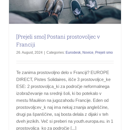
[Prejeli smo] Postani prostovoljec v
Franciji
26. August, 2024
|
Categories:
Eurodesk
,
Novice
,
Prejeli smo
Te zanima prostovoljno delo v Franciji? EUROPE
DIRECT, Pistes Solidaires, išče 3 prostovoljce_ke
ESE: 2 prostovoljca_ki za področje neformalnega
izobraževanje na srednji šoli, ki bo potekalo v
mestu Mauléon na jugozahodu Francije. Eden od
prostovoljcev_k naj ima nekaj znanja angleščine,
drugi pa španščine, saj bosta delala z dijaki v teh
dveh jezikih. Več si preberi na youth.europa.eu. in 1
prostovoljca_ko za področje [...]