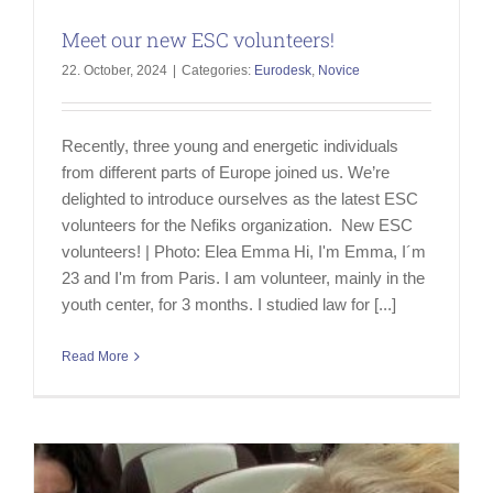
Meet our new ESC volunteers!
22. October, 2024
|
Categories:
Eurodesk
,
Novice
Recently, three young and energetic individuals
from different parts of Europe joined us. We’re
delighted to introduce ourselves as the latest ESC
volunteers for the Nefiks organization. New ESC
volunteers! | Photo: Elea Emma Hi, I'm Emma, I´m
23 and I'm from Paris. I am volunteer, mainly in the
youth center, for 3 months. I studied law for [...]
Read More