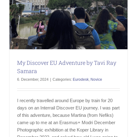
My Discover EU Adventure by Tavi Ray
Samara
6. December, 2024
|
Categories:
Eurodesk
,
Novice
I recently travelled around Europe by train for 20
days on an Interrail Discover EU journey. I was part
of this adventure, because Martina (from Nefiks)
came up to me at an Erasmus+ Modri December
Photographic exhibition at the Koper Library in