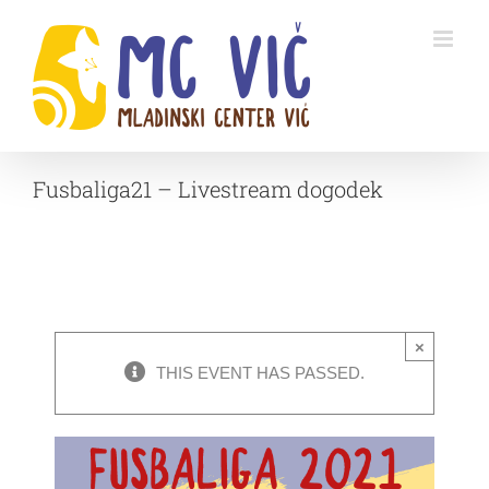
Skip
to
content
Fusbaliga21 – Livestream dogodek
×
THIS EVENT HAS PASSED.