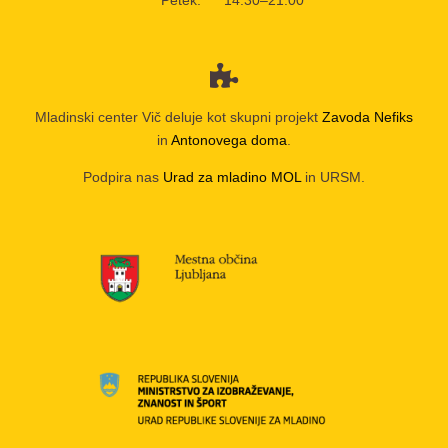
Petek:
14:30–21:00
Mladinski center Vič deluje kot skupni projekt
Zavoda Nefiks
in
Antonovega doma
.
Podpira nas
Urad za mladino MOL
in URSM.