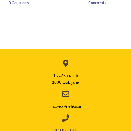
0 Comments
Comments
Tržaška c. 85
1000 Ljubljana
mc.vic@nefiks.si
069 874 816