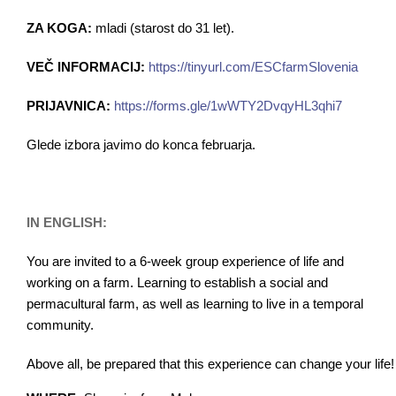
ZA KOGA:
mladi (starost do 31 let).
VEČ INFORMACIJ:
https://tinyurl.com/
ESCfarmSlovenia
PRIJAVNICA:
https://forms.gle/
1wWTY2DvqyHL3qhi7
Glede izbora javimo do konca februarja.
IN ENGLISH:
You are invited to a 6-week group experience of life
and
working
on a farm. Learning to establish a social and
permacultur
al
farm, as well as learning to live in a
temporal
community.
Above all, be prepared that this experience can change your life!