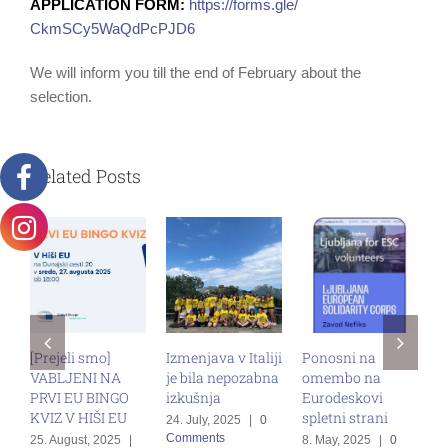
APPLICATION FORM:
https://forms.gle/
CkmSCy5WaQdPcPJD6
We will inform you till the end of February about the
selection.
Related Posts
[Prejeli smo]
Izmenjava v Italiji
Ponosni na
P
VABLJENI NA
je bila nepozabna
omembo na
D
PRVI EU BINGO
izkušnja
Eurodeskovi
3
KVIZ V HIŠI EU
spletni strani
C
24. July, 2025
|
0
Comments
25. August, 2025
|
8. May, 2025
|
0