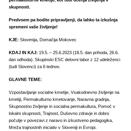
permakulturne kmetije, kot tudi učenja življenja v
skupnosti.
Predvsem pa bodite pripravljenji, da lahko ta izkušnja
spremeni vaše življenje!
KJE:
Slovenija, Domačija Mokovec
KDAJ IN KAJ:
19.5. – 25.6.2023 (18.5. dan prihoda, 26.6.
dan odhoda). Skupinski ESC delovni tabor z 12 udeleženci
(tudi Slovenci) za 6 tednov.
GLAVNE TEME:
Vzpostavljanje socialne kmetije, Vsakodnevno življenje na
kmetiji, Permakulturno kmetovanje, Naravna gradnja,
Skupnostno življenje in socialna permakultura, Pomoč v
lokalni skupnosti, Trajnost, Duševno zdravje in dobro
počutje v povezavi z naravo in izkustveno pedagogika,
Mreža trajnostnih iniciativ v Sloveniji in Evropi.